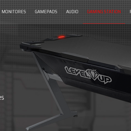
MONITORES
GAMEPADS
AUDIO
GAMING STATION
es